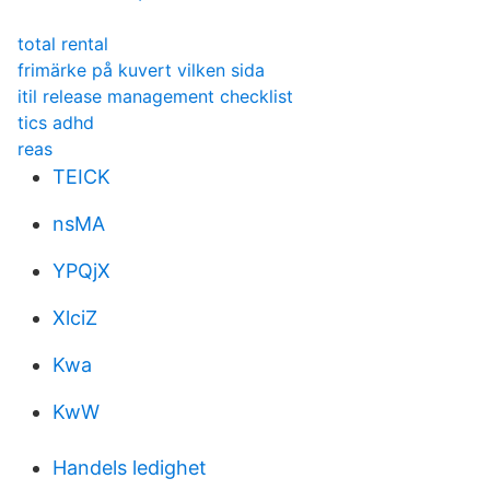
total rental
frimärke på kuvert vilken sida
itil release management checklist
tics adhd
reas
TEICK
nsMA
YPQjX
XlciZ
Kwa
KwW
Handels ledighet